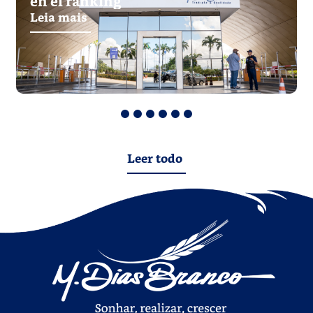
en el ranking
Leia mais
1
2
3
4
5
6
Leer todo