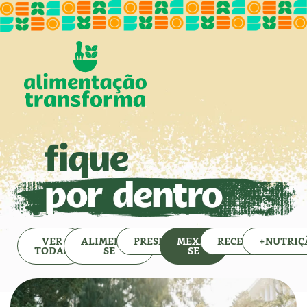
VER
ALIMENTE-
PRESERVE
MEXA-
RECEITAS
+NUTRIÇ
TODAS
SE
SE