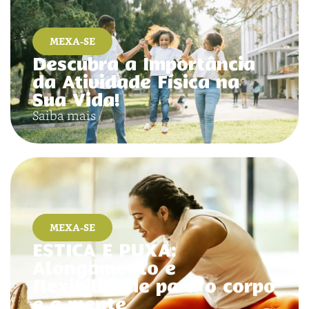
MEXA-SE
Descubra a Importância
da Atividade Física na
Sua Vida!
Saiba mais
MEXA-SE
ESTICA E PUXA:
Alongamento e
flexibilidade para o corpo
e a mente