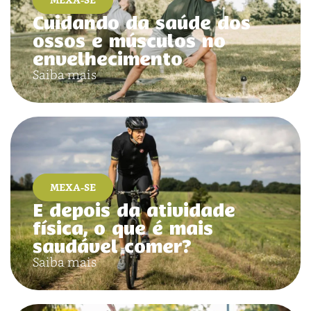
Cuidando da saúde dos
ossos e músculos no
envelhecimento
Saiba mais
MEXA-SE
E depois da atividade
física, o que é mais
saudável comer?
Saiba mais